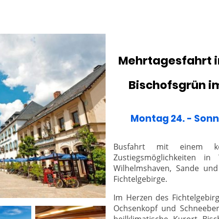
Mehrtagesfahrt 
Bischofsgrün i
Montag 24. - Sonn
Busfahrt mit einem ko
Zustiegsmöglichkeiten in 
Wilhelmshaven, Sande und 
Fichtelgebirge.
Im Herzen des Fichtelgebi
Ochsenkopf und Schneeberg
heilklimatische Kurort Bis