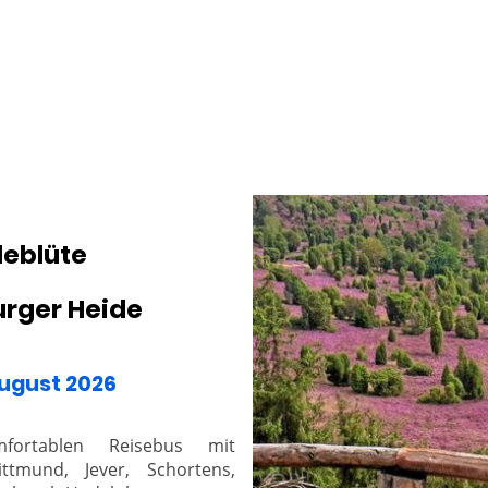
deblüte
urger Heide
August 2026
fortablen Reisebus mit
ittmund, Jever, Schortens,