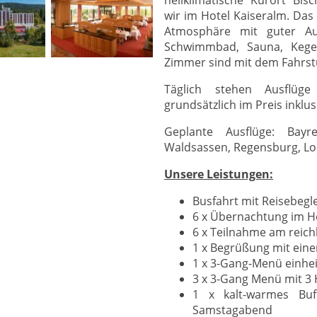
wir im Hotel Kaiseralm. Das 
Atmosphäre mit guter Aus
Schwimmbad, Sauna, Kegel
Zimmer sind mit dem Fahrstu
Täglich stehen Ausflü
grundsätzlich im Preis inklus
Geplante Ausflüge: Bayreu
Waldsassen, Regensburg, Lok
Unsere Leistungen:
Busfahrt mit Reisebegl
6 x Übernachtung im H
6 x Teilnahme am reich
1 x Begrüßung mit eine
1 x 3-Gang-Menü einhei
3 x 3-Gang Menü mit 3
1 x kalt-warmes Bu
Samstagabend