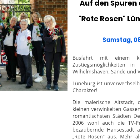
Auf den Spuren 
"Rote Rosen" Lü
Samstag, 08
Busfahrt mit einem ko
Zustiegsmöglichkeiten in 
Wilhelmshaven, Sande und V
Lüneburg ist unverwechselba
Charakter!
Die malerische Altstadt, da
kleinen verwinkelten Gassen
romantischsten Städten De
2006 wohl auch die TV-P
bezaubernde Hansestadt al
„Rote Rosen“ aus. Mehr al