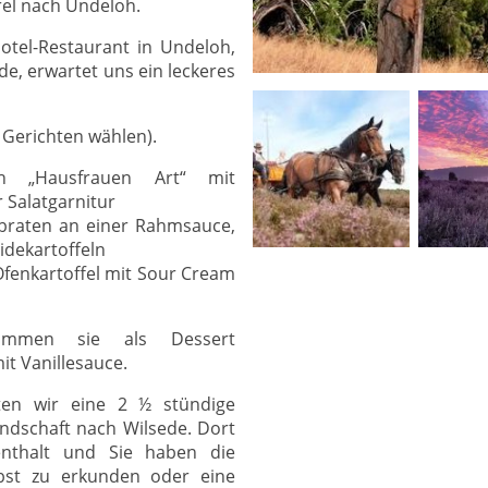
el nach Undeloh.
otel-Restaurant in Undeloh,
e, erwartet uns ein leckeres
 Gerichten wählen).
ch „Hausfrauen Art“ mit
 Salatgarnitur
braten an einer Rahmsauce,
idekartoffeln
 Ofenkartoffel mit Sour Cream
ommen sie als Dessert
t Vanillesauce.
ten wir eine 2 ½ stündige
ndschaft nach Wilsede. Dort
nthalt und Sie haben die
lbst zu erkunden oder eine